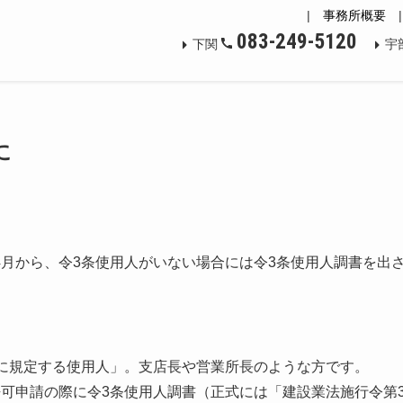
|
事務所概要
083-249-5120
下関
宇
に
月から、令3条使用人がいない場合には令3条使用人調書を出
に規定する使用人」。支店長や営業所長のような方です。
可申請の際に令3条使用人調書（正式には「建設業法施行令第