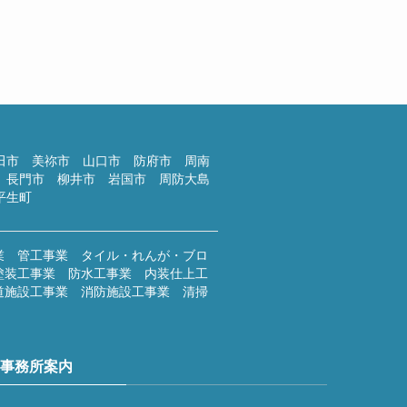
を練っ...
026年7月20日
のブログ
田市 美祢市 山口市 防府市 周南
 長門市 柳井市 岩国市 周防大島
平生町
業 管工事業 タイル・れんが・ブロ
塗装工事業 防水工事業 内装仕上工
道施設工事業 消防施設工事業 清掃
事務所案内