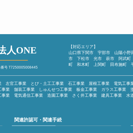
計画
2
過去
【対応エリア】
法人ONE
山口県下関市 宇部市 山陽小野
市 下松市 光市 萩市 阿武町
町 和木町 上関町 田布施町 
T7250005008445
業 左官工事業 とび・土工工事業 石工事業 屋根工事業 電気工事
工事業 舗装工事業 しゅんせつ工事業 板金工事業 ガラス工事業 
工事業 電気通信工事業 造園工事業 さく井工事業 建具工事業 水
関連許認可・関連手続