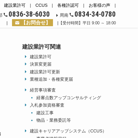
|
建設業許可
|
CCUS
|
各種許認可
|
お客様の声
|
0836-38-6030
0834-34-0780
部
周南
【お問合せ】
|
|
【受付時間】平日 9:00 ～ 18:00
建設業許可関連
建設業許可
決算変更届
建設業許可更新
業種追加・各種変更届
さ
経営事項審査
経審点数アップコンサルティング
入札参加資格審査
建設工事
物品・業務委託等
建設キャリアアップシステム（CCUS）
3