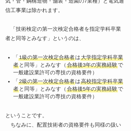
気・管・鋼構造物・舗装・造園の7業種）と電気通
信工事業は除かれます。
「技術検定の第一次検定合格者を指定学科卒業
者と同等とみなす」というのは、
「
1級の第一次検定合格者
は
大学指定学科卒業
者
と同等」とみなす（
合格後3年の実務経験
で
一般建設業許可の専技の資格要件）
「
2級の第一次検定合格者
は
高校指定学科卒業
者
と同等」とみなす（
合格後5年の実務経験
で
一般建設業許可の専技の資格要件）
ということです。
ちなみに、配置技術者の資格要件も同様の扱い