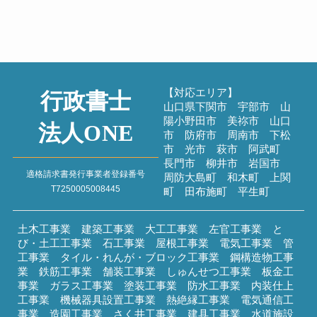
盆休みの計画を練っ...
2026年7月20日
過去のブログ
【対応エリア】
行政書士
山口県下関市 宇部市 山
陽小野田市 美祢市 山口
法人ONE
市 防府市 周南市 下松
市 光市 萩市 阿武町
長門市 柳井市 岩国市
適格請求書発行事業者登録番号
周防大島町 和木町 上関
T7250005008445
町 田布施町 平生町
土木工事業 建築工事業 大工工事業 左官工事業 と
び・土工工事業 石工事業 屋根工事業 電気工事業 管
工事業 タイル・れんが・ブロック工事業 鋼構造物工事
業 鉄筋工事業 舗装工事業 しゅんせつ工事業 板金工
事業 ガラス工事業 塗装工事業 防水工事業 内装仕上
工事業 機械器具設置工事業 熱絶縁工事業 電気通信工
事業 造園工事業 さく井工事業 建具工事業 水道施設