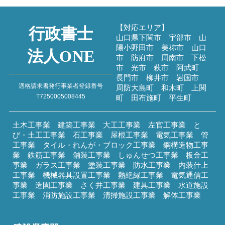
過去のブログ
【対応エリア】
行政書士
山口県下関市 宇部市 山
陽小野田市 美祢市 山口
法人ONE
市 防府市 周南市 下松
市 光市 萩市 阿武町
長門市 柳井市 岩国市
適格請求書発行事業者登録番号
周防大島町 和木町 上関
T7250005008445
町 田布施町 平生町
土木工事業 建築工事業 大工工事業 左官工事業 と
び・土工工事業 石工事業 屋根工事業 電気工事業 管
工事業 タイル・れんが・ブロック工事業 鋼構造物工事
業 鉄筋工事業 舗装工事業 しゅんせつ工事業 板金工
事業 ガラス工事業 塗装工事業 防水工事業 内装仕上
工事業 機械器具設置工事業 熱絶縁工事業 電気通信工
事業 造園工事業 さく井工事業 建具工事業 水道施設
工事業 消防施設工事業 清掃施設工事業 解体工事業