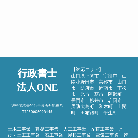
夏季休工と建キャリ
建設業
こんにちは！すっかり夏本番の
3連休、セミの声を聴きながらお
盆休みの計画を練っ...
2026年7月20日
過去のブログ
【対応エリア】
行政書士
山口県下関市 宇部市 山
陽小野田市 美祢市 山口
法人ONE
市 防府市 周南市 下松
市 光市 萩市 阿武町
長門市 柳井市 岩国市
適格請求書発行事業者登録番号
周防大島町 和木町 上関
T7250005008445
町 田布施町 平生町
土木工事業 建築工事業 大工工事業 左官工事業 と
び・土工工事業 石工事業 屋根工事業 電気工事業 管