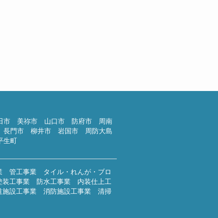
季休工と建キャリ
んにちは！すっかり夏本番の3連
、セミの声を聴きながらお盆休みの
を練っ...
026年7月20日
のブログ
田市 美祢市 山口市 防府市 周南
 長門市 柳井市 岩国市 周防大島
平生町
業 管工事業 タイル・れんが・ブロ
塗装工事業 防水工事業 内装仕上工
道施設工事業 消防施設工事業 清掃