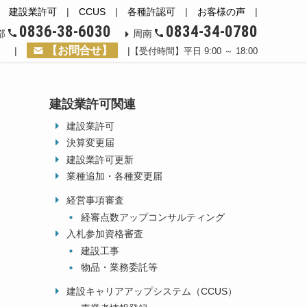
|
建設業許可
|
CCUS
|
各種許認可
|
お客様の声
|
0836-38-6030
0834-34-0780
部
周南
【お問合せ】
|
|
【受付時間】平日 9:00 ～ 18:00
建設業許可関連
建設業許可
決算変更届
建設業許可更新
業種追加・各種変更届
経営事項審査
経審点数アップコンサルティング
入札参加資格審査
建設工事
物品・業務委託等
建設キャリアアップシステム（CCUS）