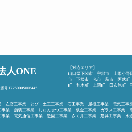
夏
建設業
こ
休
計画
2
過去
【対応エリア】
法人ONE
山口県下関市 宇部市 山陽小野
市 下松市 光市 萩市 阿武町
町 和木町 上関町 田布施町 
T7250005008445
業 左官工事業 とび・土工工事業 石工事業 屋根工事業 電気工事
工事業 舗装工事業 しゅんせつ工事業 板金工事業 ガラス工事業 
工事業 電気通信工事業 造園工事業 さく井工事業 建具工事業 水