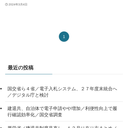
2024年3月4日
1
最近の投稿
国交省ら４省／電子入札システム、２７年度末統合へ
／デジタル庁と検討
建退共、自治体で電子申請やや増加／利便性向上で履
行確認効率化／国交省調査