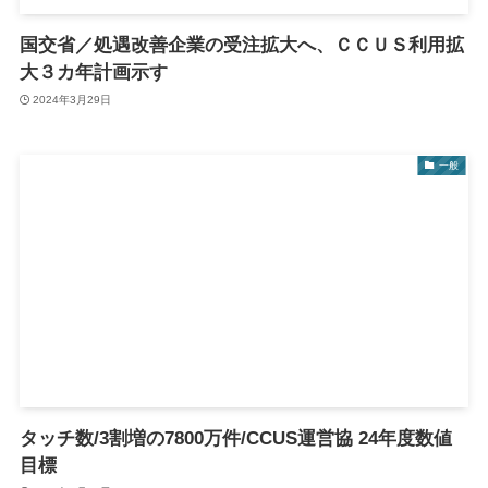
国交省／処遇改善企業の受注拡大へ、ＣＣＵＳ利用拡
大３カ年計画示す
2024年3月29日
一般
タッチ数/3割増の7800万件/CCUS運営協 24年度数値
目標