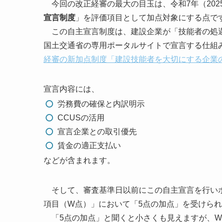
今回の改正経審の最大の目玉は、令和7年（202
宣言制度
」を評価項目として加点対象にする点で
この自主宣言制度は、建設企業が「技能者の処遇
国土交通省の専用ポータルサイトで宣言する仕組
経審の新加点制度「建設技能者を大切にする企業
宣言内容には、
労務費の確保と内訳明示
CCUSの活用
宣言企業との取引優先
賃金の適正支払い
などが含まれます。
そして、審査基準日以前にこの自主宣言を行いポ
項目（W点）」において「5点の加点」を受けら
「5点の加点」と聞くと小さくも見えますが、W