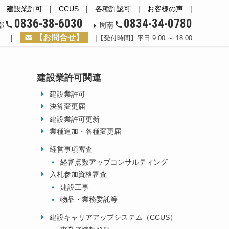
|
建設業許可
|
CCUS
|
各種許認可
|
お客様の声
|
0836-38-6030
0834-34-0780
部
周南
【お問合せ】
|
|
【受付時間】平日 9:00 ～ 18:00
建設業許可関連
建設業許可
決算変更届
建設業許可更新
業種追加・各種変更届
経営事項審査
経審点数アップコンサルティング
入札参加資格審査
建設工事
物品・業務委託等
建設キャリアアップシステム（CCUS）