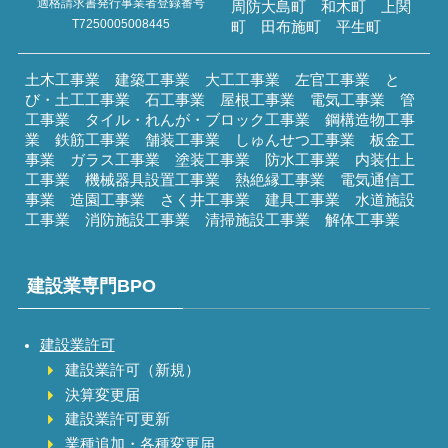
適格請求書発行事業者登録番号
周防大島町 和木町 上関
T7250005008445
町 田布施町 平生町
土木工事業 建築工事業 大工工事業 左官工事業 と
び・土工工事業 石工事業 屋根工事業 電気工事業 管
工事業 タイル・れんが・ブロック工事業 鋼構造物工事
業 鉄筋工事業 舗装工事業 しゅんせつ工事業 板金工
事業 ガラス工事業 塗装工事業 防水工事業 内装仕上
工事業 機械器具設置工事業 熱絶縁工事業 電気通信工
事業 造園工事業 さく井工事業 建具工事業 水道施設
工事業 消防施設工事業 清掃施設工事業 解体工事業
建設業専門BPO
建設業許可
建設業許可（新規）
決算変更届
建設業許可更新
業種追加・各種変更届