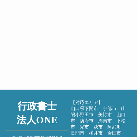
こんにちは！昨晩は宇部市の花
火大会の音を聞きながら、自宅で
ハイボールを楽し...
2026年7月26日
夏季休工と建キャリ
建設業
こんにちは！すっかり夏本番の
3連休、セミの声を聴きながらお
盆休みの計画を練っ...
2026年7月20日
過去のブログ
【対応エリア】
行政書士
山口県下関市 宇部市 山
陽小野田市 美祢市 山口
法人ONE
市 防府市 周南市 下松
市 光市 萩市 阿武町
長門市 柳井市 岩国市