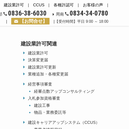
|
建設業許可
|
CCUS
|
各種許認可
|
お客様の声
|
0836-38-6030
0834-34-0780
部
周南
【お問合せ】
|
|
【受付時間】平日 9:00 ～ 18:00
建設業許可関連
建設業許可
決算変更届
建設業許可更新
業種追加・各種変更届
経営事項審査
経審点数アップコンサルティング
入札参加資格審査
建設工事
物品・業務委託等
建設キャリアアップシステム（CCUS）