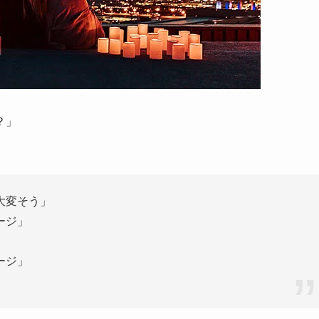
？」
大変そう」
ージ」
ージ」