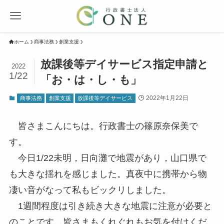
ホーム
商事法務
創業支援
放課後等デイサービス指定申請と
2022
1/22
「お・は・し・も」
2022年1月22日
商事法務
創業支援
放課後等デイサービス
皆さまこんにちは。行政書士の篠原奈保美で
す。
今日1/22未明，日向灘で地震があり，山口県で
も大きな揺れを感じました。真夜中に携帯から物
凄い音がなって私もビックリしました。
1週間程度は引き続き大きな地震に注意が必要と
のことです。皆さまもくれぐれもお気を付けくだ