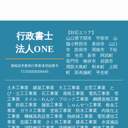
2026年7月20日
過去のブログ
【対応エリア】
行政書士
山口県下関市 宇部市 山
陽小野田市 美祢市 山口
法人ONE
市 防府市 周南市 下松
市 光市 萩市 阿武町
長門市 柳井市 岩国市
適格請求書発行事業者登録番号
周防大島町 和木町 上関
T7250005008445
町 田布施町 平生町
土木工事業 建築工事業 大工工事業 左官工事業 と
び・土工工事業 石工事業 屋根工事業 電気工事業 管
工事業 タイル・れんが・ブロック工事業 鋼構造物工事
業 鉄筋工事業 舗装工事業 しゅんせつ工事業 板金工
事業 ガラス工事業 塗装工事業 防水工事業 内装仕上
工事業 機械器具設置工事業 熱絶縁工事業 電気通信工
事業 造園工事業 さく井工事業 建具工事業 水道施設
工事業 消防施設工事業 清掃施設工事業 解体工事業