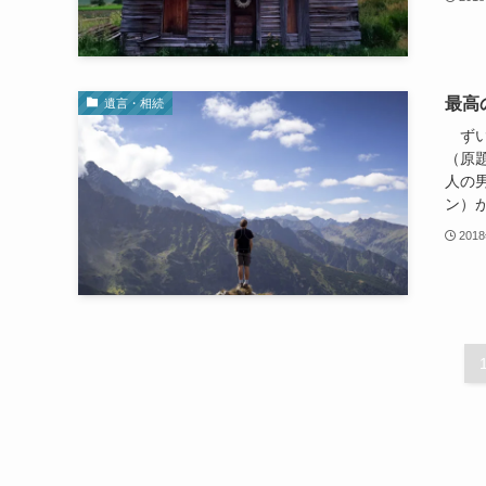
最高
遺言・相続
ずい
（原題
人の
ン）が
201