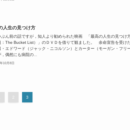
の人生の見つけ方
ぶん前の話ですが，知人より勧められた映画 「最高の人生の見つけ
：The Bucket List）」のＤＶＤを借りて観ました。 余命宣告を受け
男・エドワード（ジャック・ニコルソン）とカーター（モーガン・フリ
，偶然にも病院の...
8年10月8日
1
2
3