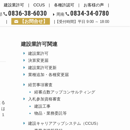
|
建設業許可
|
CCUS
|
各種許認可
|
お客様の声
|
0836-38-6030
0834-34-0780
部
周南
【お問合せ】
|
|
【受付時間】平日 9:00 ～ 18:00
建設業許可関連
建設業許可
決算変更届
建設業許可更新
業種追加・各種変更届
経営事項審査
経審点数アップコンサルティング
入札参加資格審査
よる
建設工事
）は
物品・業務委託等
，１
建設キャリアアップシステム（CCUS）