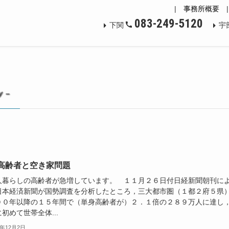
|
事務所概要
083-249-5120
下関
宇
y –
高齢者と空き家問題
暮らしの高齢者が急増しています。 １１月２６日付日経新聞朝刊に
日本経済新聞が国勢調査を分析したところ，三大都市圏（１都２府５県
００年以降の１５年間で（単身高齢者が）２．１倍の２８９万人に達し
初めて世帯全体...
8年12月2日