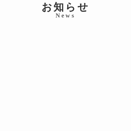
お知らせ
News
新
建設業
①
は
す
する
2
行
よもやま話
思
こ
会