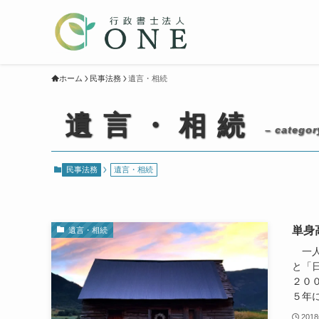
ホーム
民事法務
遺言・相続
遺言・相続
– categor
民事法務
遺言・相続
単身
遺言・相続
一人
と「
２０
５年に
201