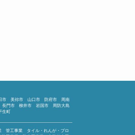
楽し...
026年7月26日
季休工と建キャリ
んにちは！すっかり夏本番の3連
、セミの声を聴きながらお盆休みの
を練っ...
026年7月20日
のブログ
田市 美祢市 山口市 防府市 周南
 長門市 柳井市 岩国市 周防大島
平生町
業 管工事業 タイル・れんが・ブロ