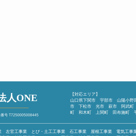
ルを
2
夏
建設業
こ
休
計画
2
過去
【対応エリア】
法人ONE
山口県下関市 宇部市 山陽小野
市 下松市 光市 萩市 阿武町
町 和木町 上関町 田布施町 
T7250005008445
業 左官工事業 とび・土工工事業 石工事業 屋根工事業 電気工事