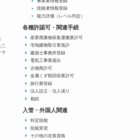
事業者情報登録
技能者情報登録
能力評価（レベル判定）
各種許認可・関連手続
産業廃棄物収集運搬業許可
方
宅地建物取引業免許
た二
ーマ
建築士事務所登録
電気工事業届出
古物商許可
金属くず類回収業許可
旅行業登録
法人設立・法人成り
相続
入管・外国人関連
特定技能
技能実習
その他の在留資格