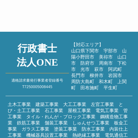
ハイボールを楽し...
2026年7月26日
過去のブログ
【対応エリア】
行政書士
山口県下関市 宇部市 山
陽小野田市 美祢市 山口
法人ONE
市 防府市 周南市 下松
市 光市 萩市 阿武町
長門市 柳井市 岩国市
適格請求書発行事業者登録番号
周防大島町 和木町 上関
T7250005008445
町 田布施町 平生町
土木工事業 建築工事業 大工工事業 左官工事業 と
び・土工工事業 石工事業 屋根工事業 電気工事業 管
工事業 タイル・れんが・ブロック工事業 鋼構造物工事
業 鉄筋工事業 舗装工事業 しゅんせつ工事業 板金工
事業 ガラス工事業 塗装工事業 防水工事業 内装仕上
工事業 機械器具設置工事業 熱絶縁工事業 電気通信工