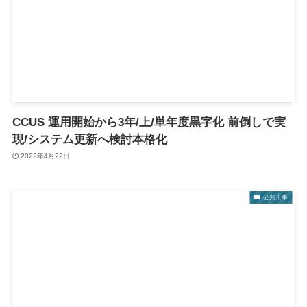
CCUS 運用開始から3年/上/単年度黒字化 前倒しで実
現/システム更新へ検討本格化
2022年4月22日
公共工事