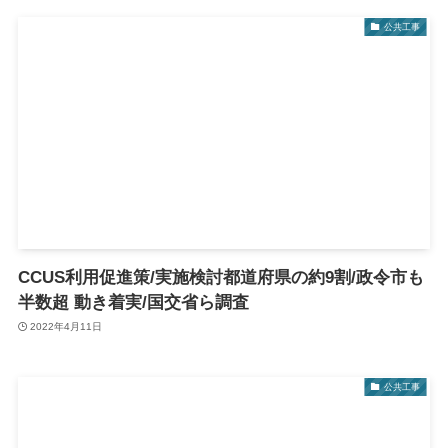
公共工事
CCUS利用促進策/実施検討都道府県の約9割/政令市も
半数超 動き着実/国交省ら調査
2022年4月11日
公共工事