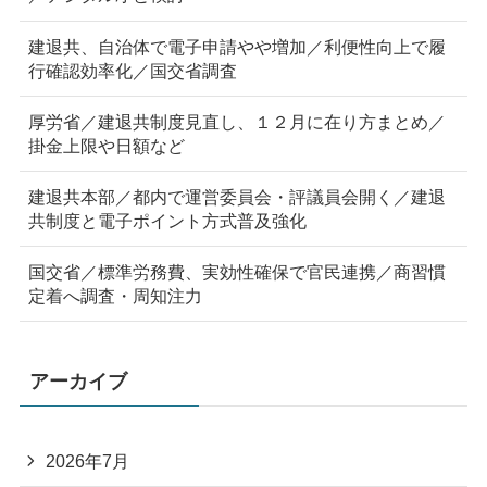
建退共、自治体で電子申請やや増加／利便性向上で履
行確認効率化／国交省調査
厚労省／建退共制度見直し、１２月に在り方まとめ／
掛金上限や日額など
建退共本部／都内で運営委員会・評議員会開く／建退
共制度と電子ポイント方式普及強化
国交省／標準労務費、実効性確保で官民連携／商習慣
定着へ調査・周知注力
アーカイブ
2026年7月