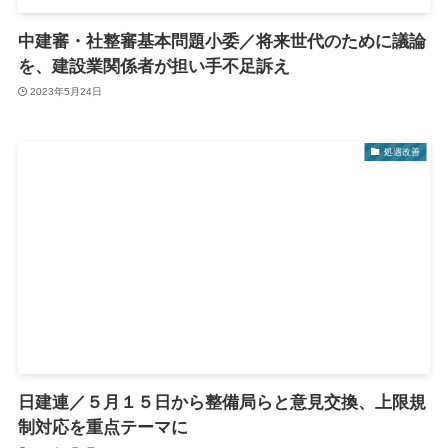
中建審・社整審基本問題小委／将来世代のために議論
を、建設業関係者が担い手不足訴え
2023年5月24日
処遇改善
日建連／５月１５日から整備局らと意見交換、上限規
制対応を重点テーマに