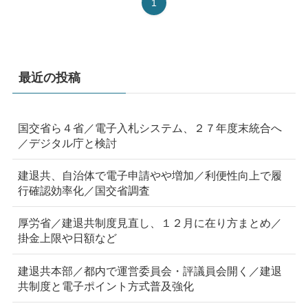
1
最近の投稿
国交省ら４省／電子入札システム、２７年度末統合へ
／デジタル庁と検討
建退共、自治体で電子申請やや増加／利便性向上で履
行確認効率化／国交省調査
厚労省／建退共制度見直し、１２月に在り方まとめ／
掛金上限や日額など
建退共本部／都内で運営委員会・評議員会開く／建退
共制度と電子ポイント方式普及強化